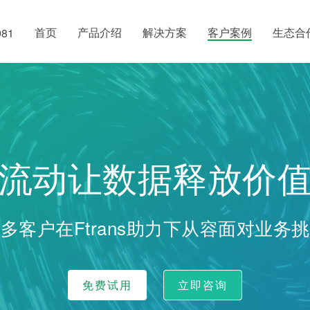
首页
产品介绍
解决方案
客户案例
生态合
981
流动让数据释放价
多客户在Ftrans助力下从容面对业务
免费试用
立即咨询