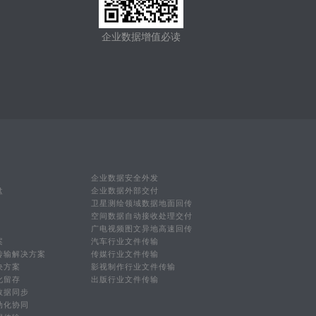
企业数据增值必读
企业数据安全外发
盘
企业数据外部交付
卫星测绘领域数据地面回传
空间数据自动接收处理交付
广电视频图文异地高速回传
案
汽车行业文件传输
传输解决方案
传媒行业文件传输
决方案
影视制作行业文件传输
化留存
出版行业文件传输
数据同步
动化协同