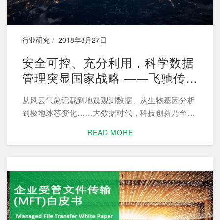
行业研究
2018年8月27日
安全可控、充分利用，科学数据
管理突显国家战略 ——飞驰传输
带你解读《科学数据管理办法》
从风云气象记载到地震观测数据、从生物基因分析
到极地冰芯变化……大数据时代，科技创新乃至整
个国家的政策制定和经济发展，都越来越依赖科学
READ MORE
数据的分析和运用。2018年4月，国务院办公厅正
式印发《科学数据管理办法》（以下简称《办
法》），发力补齐科学数据管理短板。这是我国第
一次在国家层面出台针对科学数据的法律法规。