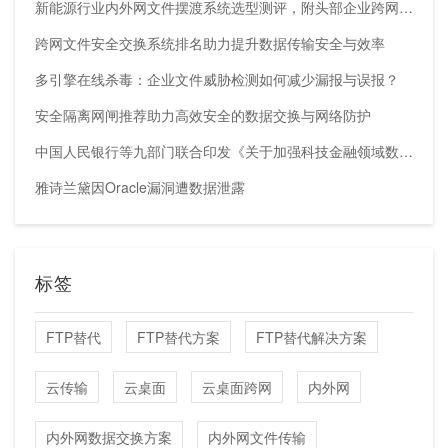
新能源行业内外网文件摆渡系统选型测评，附头部企业跨网部署案例
跨网文件安全交换系统排名助力提升数据传输安全与效率
多引擎在线杀毒：企业文件威胁检测如何减少漏报与误报？
安全隔离网闸推荐助力高效安全的数据交换与网络防护
中国人民银行等九部门联合印发《关于加强科技金融领域数据开发利用的通知》
雅诗兰黛因Oracle漏洞遭数据泄露
标签
FTP替代
FTP替代方案
FTP替代解决方案
云传输
云桌面
云桌面跨网
内外网
内外网数据交换方案
内外网文件传输