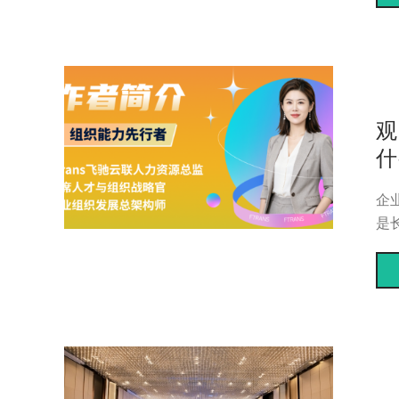
观
什
企
是