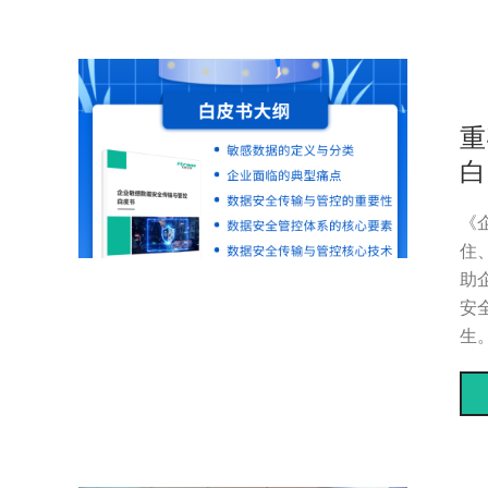
重
白
《
住
助
安
生