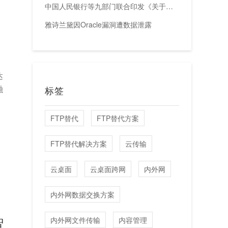
中国人民银行等九部门联合印发《关于加强科技金融领域数据开发利用的通知》
雅诗兰黛因Oracle漏洞遭数据泄露
文
达
融
标签
FTP替代
FTP替代方案
FTP替代解决方案
云传输
云桌面
云桌面跨网
内外网
内外网数据交换方案
智
内外网文件传输
内容管理