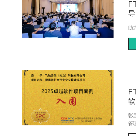
F
导
助
F
软
彰
管