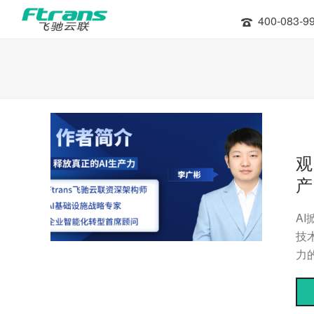
400-083-9
观
产
A
技
力