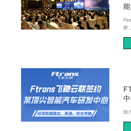
能
F
察
F
中
助