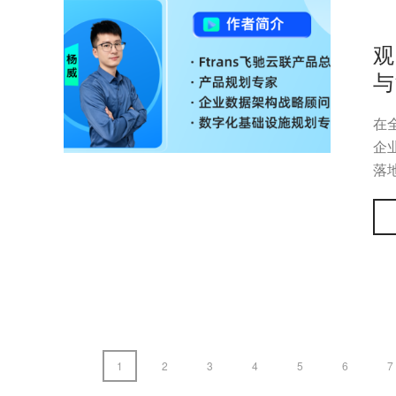
观
与
在
企
落
1
2
3
4
5
6
7