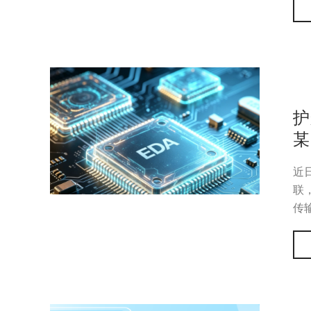
护
某
近
联
传