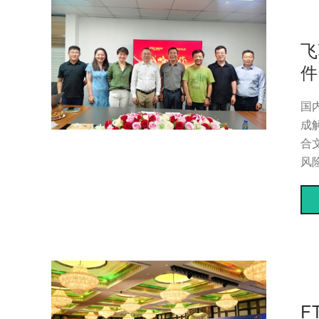
飞
件
国
成
合
风
F