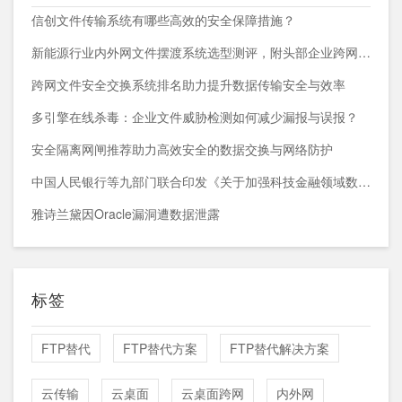
信创文件传输系统有哪些高效的安全保障措施？
新能源行业内外网文件摆渡系统选型测评，附头部企业跨网部署案例
跨网文件安全交换系统排名助力提升数据传输安全与效率
多引擎在线杀毒：企业文件威胁检测如何减少漏报与误报？
安全隔离网闸推荐助力高效安全的数据交换与网络防护
中国人民银行等九部门联合印发《关于加强科技金融领域数据开发利用的通知》
雅诗兰黛因Oracle漏洞遭数据泄露
标签
FTP替代
FTP替代方案
FTP替代解决方案
云传输
云桌面
云桌面跨网
内外网