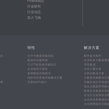
Ftrans动态
行业研究
行业动态
加入飞驰
特性
解决方案
平台
文件大数据传输优化
邮件超大附件
极致的传输性能
企业私有大数据网
CUTP超高速传输协议
系统集成
企业级的可靠性
文件汇聚分发
多种数据传输模式
云同步解决方案
行
纯软件的高速传输解决方案
云数据传输解决方
引擎
完善的API接口
对象存储文件高速
混合云数据管理解
跨国企业数据本地
企业分支机构安全
企业间业务数据自
企业跨网络安全数