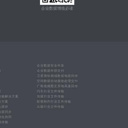
企业数据增值必读
企业数据安全外发
盘
企业数据外部交付
卫星测绘领域数据地面回传
空间数据自动接收处理交付
广电视频图文异地高速回传
案
汽车行业文件传输
传输解决方案
传媒行业文件传输
决方案
影视制作行业文件传输
化留存
出版行业文件传输
数据同步
动化协同
据传输