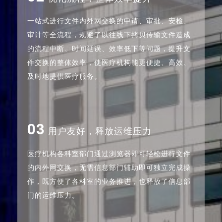
一站式进行文件内外网交换的申请、审批、安检、
审计等全流程，规避了以往线下拷贝传输文件造成
的流程中断、时间延误、效率低下等问题，提升文
件交换的整体效率，使医疗机构能更便捷、高效、
及时地提供医疗服务。
03
用户友好，释放运维压力
医疗机构各科室部门通过浏览器即可轻松进行文件
的内外网交换，无需信息部门辅助即可独立完成操
作，既方便了各科室的业务推进，也释放了信息部
门的运维压力。