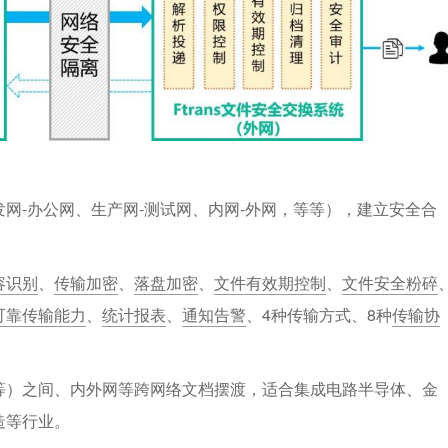
网-办公网、生产网-测试网、内网-外网，等等），建立安全合
容识别
、
传输加密
、
落盘加密
、
文件有效期控制
、
文件安全粉碎
可靠传输能力
、
统计报表
、
通知告警
、4种传输方式、8种
传输协
等）之间、内外网等跨网络文档摆渡，适合集成电路半导体、金
造等行业。