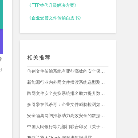
《FTP替代升级解决方案》
《企业受管文件传输白皮书》
相关推荐
费
的
信创文件传输系统有哪些高效的安全保障措施？
新能源行业内外网文件摆渡系统选型测评，附头部企业跨网部署案例
跨网文件安全交换系统排名助力提升数据传输安全与效率
多引擎在线杀毒：企业文件威胁检测如何减少漏报与误报？
安全隔离网闸推荐助力高效安全的数据交换与网络防护
中国人民银行等九部门联合印发《关于加强科技金融领域数据开发利用的通知》
雅诗兰黛因Oracle漏洞遭数据泄露