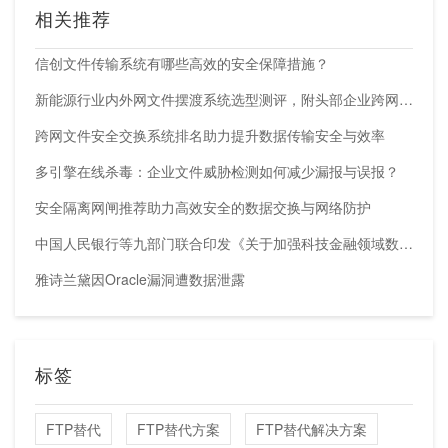
相关推荐
信创文件传输系统有哪些高效的安全保障措施？
新能源行业内外网文件摆渡系统选型测评，附头部企业跨网部署案例
跨网文件安全交换系统排名助力提升数据传输安全与效率
多引擎在线杀毒：企业文件威胁检测如何减少漏报与误报？
安全隔离网闸推荐助力高效安全的数据交换与网络防护
中国人民银行等九部门联合印发《关于加强科技金融领域数据开发利用的通知》
雅诗兰黛因Oracle漏洞遭数据泄露
标签
FTP替代
FTP替代方案
FTP替代解决方案