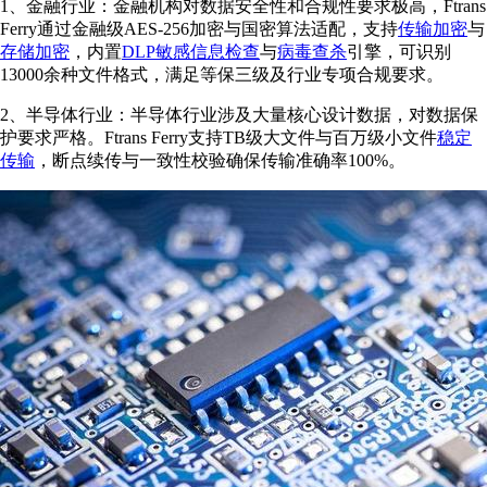
1、金融行业：金融机构对数据安全性和合规性要求极高，Ftrans
Ferry通过金融级AES-256加密与国密算法适配，支持
传输加密
与
存储加密
，内置
DLP敏感信息检查
与
病毒查杀
引擎，可识别
13000余种文件格式，满足等保三级及行业专项合规要求。
2、半导体行业：半导体行业涉及大量核心设计数据，对数据保
护要求严格。Ftrans Ferry支持TB级大文件与百万级小文件
稳定
传输
，断点续传与一致性校验确保传输准确率100%。