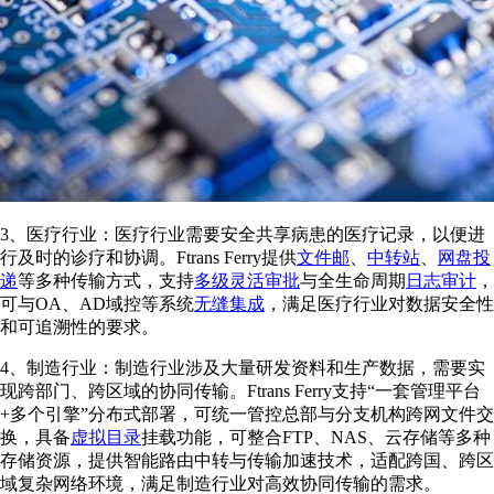
3、医疗行业：医疗行业需要安全共享病患的医疗记录，以便进
行及时的诊疗和协调。Ftrans Ferry提供
文件邮
、
中转站
、
网盘投
递
等多种传输方式，支持
多级灵活审批
与全生命周期
日志审计
，
可与OA、AD域控等系统
无缝集成
，满足医疗行业对数据安全性
和可追溯性的要求。
4、制造行业：制造行业涉及大量研发资料和生产数据，需要实
现跨部门、跨区域的协同传输。Ftrans Ferry支持“一套管理平台
+多个引擎”分布式部署，可统一管控总部与分支机构跨网文件交
换，具备
虚拟目录
挂载功能，可整合FTP、NAS、云存储等多种
存储资源，提供智能路由中转与传输加速技术，适配跨国、跨区
域复杂网络环境，满足制造行业对高效协同传输的需求。