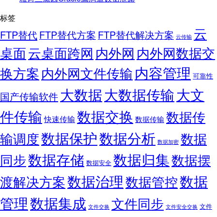
标签
云
FTP替代
FTP替代方案
FTP替代解决方案
云传输
桌面
云桌面跨网
内外网
内外网数据交
内容管理
换方案
内外网文件传输
可靠性
大数据
大文
大数据传输
国产传输软件
件传输
数据交换
数据传
快速传输
数据传输
数据保护
数据分析
输调度
数据
数据加密
数据存储
数据归集
同步
数据摆
数据安全
数据
数据治理
渡解决方案
数据管控
管理
数据集成
文件同步
文件
文件交换
文件安全交换