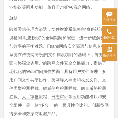
业协议等同步功能，兼容IPv4/IPv6混合网络。
总结
在线咨询
随着零信任理念渗透，文件摆渡系统将向“身份认证-环
境检测-动态授权”的全周期防护演进，进一步破解安全
400电话
与效率的平衡难题。Ftrans网络安全隔离与信息交换
系统在传统网闸/光闸文件摆渡功能的基础上，补充了
微信咨询
面向终端业务用户的跨网文件安全交换能力，提供了
现代化的Web访问操作界面，具备用户文件管理、多
用户间文件共享协作、跨网导入导出和收发文件、文
件类型检测拦截、
敏感信息检测
拦截、
病毒威胁检测
拦截、
人工审批
流程、
日志审计
等应用功能模块和安
全组件，是一款“多合一”的、极具性价比的、创新型网
络安全和数据防泄漏产品。