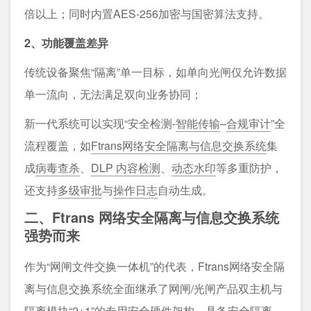
倍以上；同时内置AES-256加密与国密算法支持。​
2、功能覆盖差异​
传统设备聚焦“隔离”单一目标，如单向光闸仅允许数据
单一流向，无法满足双向业务协同；
新一代系统可以实现“安全检测-
智能传输
–
合规审计
”全
流程覆盖，如
Ftrans网络安全隔离与信息交换系统
集
成
病毒查杀
、
DLP 内容检测
、
动态水印
等多重防护，
还支持
多级审批
与
操作日志
自动生成。​
二、Ftrans 网络安全隔离与信息交换系统
强势而来
作为“网闸文件交换一体机”的代表，Ftrans网络安全隔
离与信息交换系统全面继承了网闸/光闸产品双主机与
隔离模块“2+1”的专用安全硬件架构，具备安全隔离、