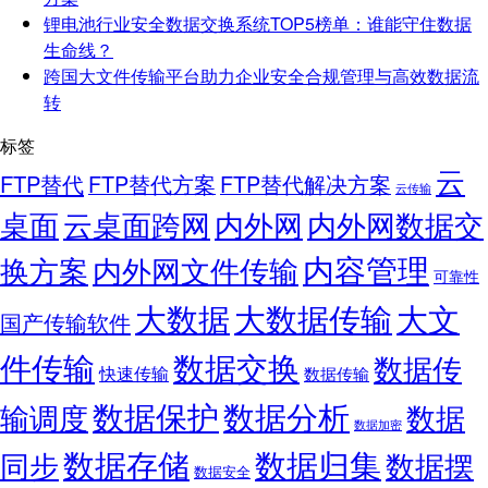
锂电池行业安全数据交换系统TOP5榜单：谁能守住数据
生命线？
跨国大文件传输平台助力企业安全合规管理与高效数据流
转
标签
云
FTP替代
FTP替代方案
FTP替代解决方案
云传输
桌面
云桌面跨网
内外网
内外网数据交
内容管理
换方案
内外网文件传输
可靠性
大数据
大文
大数据传输
国产传输软件
件传输
数据交换
数据传
快速传输
数据传输
数据保护
数据分析
输调度
数据
数据加密
数据存储
数据归集
同步
数据摆
数据安全