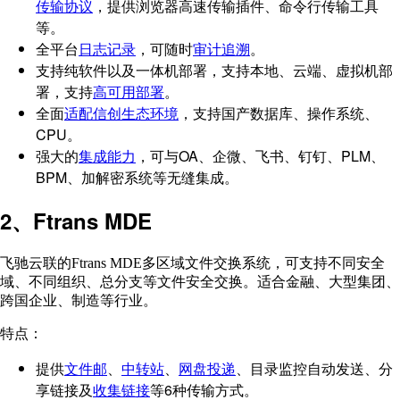
传输协议
，提供浏览器高速传输插件、命令行传输工具
等。
全平台
日志记录
，可随时
审计追溯
。
支持纯软件以及一体机部署，支持本地、云端、虚拟机部
署，支持
高可用部署
。
全面
适配信创生态环境
，支持国产数据库、操作系统、
CPU。
强大的
集成能力
，可与OA、企微、飞书、钉钉、PLM、
BPM、加解密系统等无缝集成。
2、Ftrans MDE
飞驰云联的Ftrans MDE多区域文件交换系统，可支持不同安全
域、不同组织、总分支等文件安全交换。适合金融、大型集团、
跨国企业、制造等行业。
特点：
提供
文件邮
、
中转站
、
网盘投递
、目录监控自动发送、分
享链接及
收集链接
等6种传输方式。