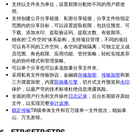
支持以文件夹为单位，设置权限分配给不同的用户群使
用。
支持创建公开分享链接、私密分享链接，分享文件给指定
范围内的分享目标，可以设置提取权限，包括仅预览、可
下载、添加水印、提取验证码、提取次数、有效期等。
独有的“工作空间”体系架构，支持项目管理，不同的项目
可以有不同的工作空间，各空间逻辑隔离，可独立定义成
员范围、角色权限、应用功能、管控策略，轻松实现差异
化的协作模式和管理策略。
可以单个分享也可以多选批量分享文件夹。
采用私有文件传输协议，金融级
存储加密
、
传输加密
和第
三方摆渡加密，内置
防病毒引擎
，切片式文件预览和
水印
保护，以最严苛的技术标准杜绝信息泄露风险。
全面的用户行为和文件操作
日志记录
，后台长期留存原始
文件，以实现完整
审计追溯
。
稳定传输
TB级单体文件和百万级单一文件批次，稳如泰
山、万无差错。
6、FTP/SFTP/FTPS