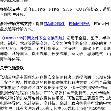
务系统无缝对接。
多协议支持
：兼容HTTP/S、FTP/S、SFTP、CUTP等协议，适配
不同客户环境。
多种传输方式支持
：提供
FMail类邮件
、
FHub中转站
、FDrive网
盘投递等传输方式。
《
Ftrans Ferry跨网文件安全交换系统
》适用于金融、医疗、半导
体、制造、党政等需要高效、安全文件协作的企业，服务的客户
包括华为、外交部、全国社保基金、渤海银行、联储证券、泰康
养老、延锋国际、岚图汽车、长安汽车、圣戈班、思源电气、山
海半导体等。
关于飞驰云联
飞驰云联是中国领先的数据安全传输解决方案提供商，长期专注
于安全可控、性能卓越的数据传输技术和解决方案，公司产品和
方案覆盖了跨网跨区域的数据安全交换、供应链数据安全传输、
数据传输过程的防泄漏、FTP的增强和国产化替代、文件传输自
动化和传输集成等各种数据传输场景。飞驰云联主要服务于集成
电路半导体、先进制造、高科技、金融、政府机构等行业的中大
型客户，现有客户超过500家，其中500强和上市企业150余家，