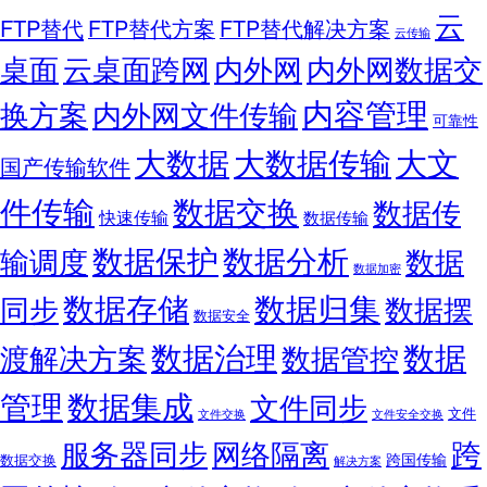
云
FTP替代
FTP替代方案
FTP替代解决方案
云传输
桌面
云桌面跨网
内外网
内外网数据交
内容管理
换方案
内外网文件传输
可靠性
大数据
大文
大数据传输
国产传输软件
件传输
数据交换
数据传
快速传输
数据传输
数据保护
数据分析
输调度
数据
数据加密
数据存储
数据归集
同步
数据摆
数据安全
数据
数据治理
渡解决方案
数据管控
管理
数据集成
文件同步
文件
文件交换
文件安全交换
跨
服务器同步
网络隔离
跨国传输
数据交换
解决方案