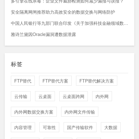
多引擎在线杀毒：企业文件威胁检测如何减少漏报与误报？
安全隔离网闸推荐助力高效安全的数据交换与网络防护
中国人民银行等九部门联合印发《关于加强科技金融领域数据开发利用的通知》
雅诗兰黛因Oracle漏洞遭数据泄露
标签
FTP替代
FTP替代方案
FTP替代解决方案
云传输
云桌面
云桌面跨网
内外网
内外网数据交换方案
内外网文件传输
内容管理
可靠性
国产传输软件
大数据