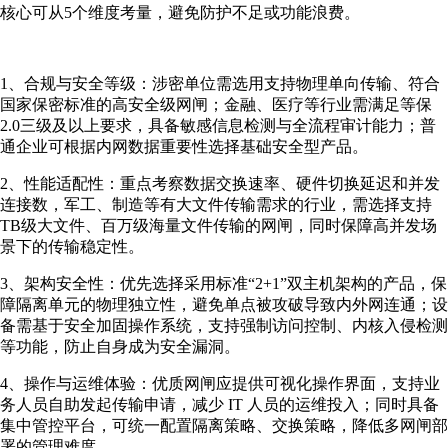
核心可从5个维度考量，避免防护不足或功能浪费。
1、合规与安全等级：涉密单位需选用支持物理单向传输、符合
国家保密标准的高安全级网闸；金融、医疗等行业需满足等保
2.0三级及以上要求，具备敏感信息检测与全流程审计能力；普
通企业可根据内网数据重要性选择基础安全型产品。
2、性能适配性：重点考察数据交换速率、硬件切换延迟和并发
连接数，军工、制造等有大文件传输需求的行业，需选择支持
TB级大文件、百万级海量文件传输的网闸，同时保障高并发场
景下的传输稳定性。
3、架构安全性：优先选择采用标准“2+1”双主机架构的产品，保
障隔离单元的物理独立性，避免单点被攻破导致内外网连通；设
备需基于安全加固操作系统，支持强制访问控制、内核入侵检测
等功能，防止自身成为安全漏洞。
4、操作与运维体验：优质网闸应提供可视化操作界面，支持业
务人员自助发起传输申请，减少 IT 人员的运维投入；同时具备
集中管控平台，可统一配置隔离策略、交换策略，降低多网闸部
署的管理难度。