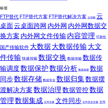
标签
云
FTP替代
FTP替代方案
FTP替代解决方案
云传输
桌面
云桌面跨网
内外网
内外网数据交
内容管理
换方案
内外网文件传输
可靠性
大数据
大文
大数据传输
国产传输软件
件传输
数据交换
数据传
快速传输
数据传输
数据保护
数据分析
输调度
数据
数据加密
数据存储
数据归集
同步
数据摆
数据安全
数据
数据治理
渡解决方案
数据管控
管理
数据集成
文件同步
文件
文件交换
文件安全交换