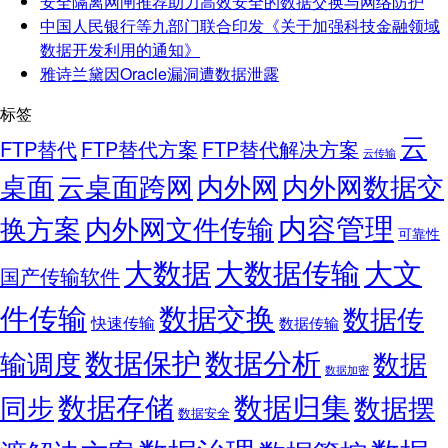
安全隔离网闸推荐助力高效安全的数据交换与网络防护
中国人民银行等九部门联合印发《关于加强科技金融领域
数据开发利用的通知》
雅诗兰黛因Oracle漏洞遭数据泄露
标签
云
FTP替代
FTP替代方案
FTP替代解决方案
云传输
桌面
云桌面跨网
内外网
内外网数据交
内容管理
换方案
内外网文件传输
可靠性
大数据
大文
大数据传输
国产传输软件
件传输
数据交换
数据传
快速传输
数据传输
数据保护
数据分析
输调度
数据
数据加密
数据存储
数据归集
同步
数据摆
数据安全