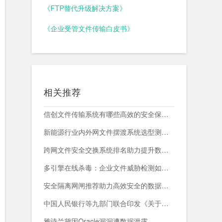
《FTP替代升级解决方案》
《企业受管文件传输白皮书》
相关推荐
信创文件传输系统有哪些高效的安全保障措施？
新能源行业内外网文件摆渡系统选型测评，附头部企业跨网部署案例
跨网文件安全交换系统排名助力提升数据传输安全与效率
多引擎在线杀毒：企业文件威胁检测如何减少漏报与误报？
安全隔离网闸推荐助力高效安全的数据交换与网络防护
中国人民银行等九部门联合印发《关于加强科技金融领域数据开发利用的通知》
雅诗兰黛因Oracle漏洞遭数据泄露