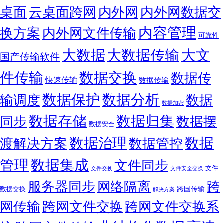
桌面
云桌面跨网
内外网
内外网数据交
内容管理
换方案
内外网文件传输
可靠性
大数据
大文
大数据传输
国产传输软件
件传输
数据交换
数据传
快速传输
数据传输
数据保护
数据分析
输调度
数据
数据加密
数据存储
数据归集
同步
数据摆
数据安全
数据治理
数据
渡解决方案
数据管控
管理
数据集成
文件同步
文件
文件交换
文件安全交换
服务器同步
网络隔离
跨
跨国传输
数据交换
解决方案
网传输
跨网文件交换
跨网文件交换系