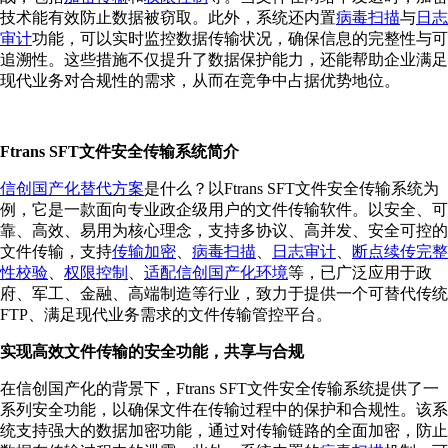
技术能有效防止数据被窃取。此外，系统还内置
病毒扫描
与
日志
审计
功能，可以实时监控数据传输状况，确保信息的完整性与可
追溯性。这些措施不仅提升了数据保护能力，还能帮助企业满足
现代业务对合规性的需求，从而在竞争中占据优势地位。
Ftrans SFT文件安全传输系统简介
信创国产化替代方案
是什么？以Ftrans SFT文件安全传输系统为
例，它是一款面向专业政企级用户的文件传输软件。以安全、可
靠、高效、易用为核心理念，支持多协议、高并发、安全可控的
文件传输，支持
传输加密
、
病毒扫描
、
日志审计
、
断点续传完整
性校验
、
权限控制
、
适配信创国产化环境
等，已广泛应用于政
府、军工、金融、高端制造等行业，致力于提供一个可替代传统
FTP、满足现代业务需求的文件传输管控平台。
实现高效文件传输的安全功能，共享与合规
在信创国产化的背景下，Ftrans SFT文件安全传输系统提供了一
系列安全功能，以确保文件在传输过程中的保护和合规性。该系
统支持强大的数据加密功能，通过对传输链路的全面加密，防止