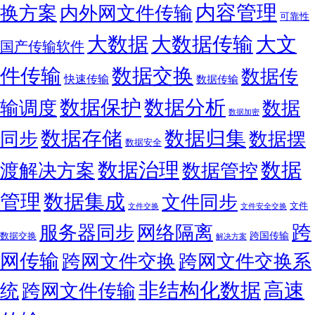
内容管理
换方案
内外网文件传输
可靠性
大数据
大文
大数据传输
国产传输软件
件传输
数据交换
数据传
快速传输
数据传输
数据保护
数据分析
输调度
数据
数据加密
数据存储
数据归集
同步
数据摆
数据安全
数据
数据治理
渡解决方案
数据管控
管理
数据集成
文件同步
文件
文件交换
文件安全交换
跨
服务器同步
网络隔离
跨国传输
数据交换
解决方案
网传输
跨网文件交换
跨网文件交换系
非结构化数据
高速
统
跨网文件传输