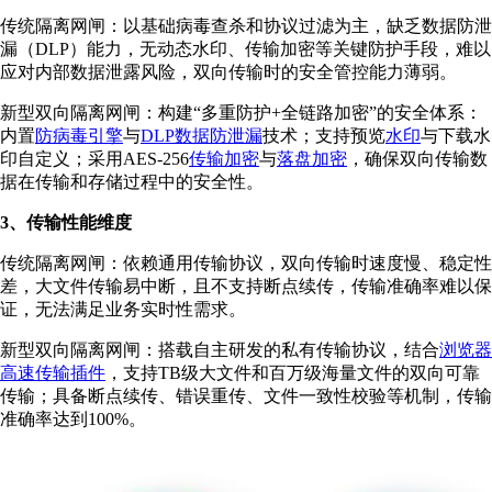
传统隔离网闸：以基础病毒查杀和协议过滤为主，缺乏数据防泄
漏（DLP）能力，无动态水印、传输加密等关键防护手段，难以
应对内部数据泄露风险，双向传输时的安全管控能力薄弱。
新型双向隔离网闸：构建“多重防护+全链路加密”的安全体系：
内置
防病毒引擎
与
DLP数据防泄漏
技术；支持预览
水印
与下载水
印自定义；采用AES-256
传输加密
与
落盘加密
，确保双向传输数
据在传输和存储过程中的安全性。
3、传输性能维度
传统隔离网闸：依赖通用传输协议，双向传输时速度慢、稳定性
差，大文件传输易中断，且不支持断点续传，传输准确率难以保
证，无法满足业务实时性需求。
新型双向隔离网闸：搭载自主研发的私有传输协议，结合
浏览器
高速传输插件
，支持TB级大文件和百万级海量文件的双向可靠
传输；具备断点续传、错误重传、文件一致性校验等机制，传输
准确率达到100%。