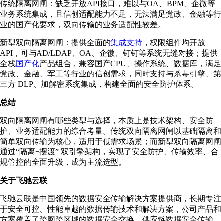
传统隔离网闸：缺乏开放API接口，难以与OA、BPM、企微等
业务系统集成，且信创适配能力不足，无法满足党政、金融等行
业的国产化要求，双向传输的业务适配性较差。
新型双向隔离网闸：提供全面的
集成支持
，权限组件均开放
API，可与AD/LDAP、OA、企微、钉钉等系统无缝对接；提供
全栈
国产化
产品组合，兼容国产CPU、操作系统、数据库，满足
党政、金融、军工等行业的信创需求，同时支持与杀毒引擎、第
三方 DLP、加解密系统集成，构建全面的安全防护体系。
总结
双向隔离网闸有哪些类型与选择，本质上是技术架构、安全防
护、业务适配能力的综合考量。传统双向隔离网闸以基础隔离和
简单双向传输为核心，适用于低需求场景；而新型双向隔离网闸
通过“隔离+摆渡” 双引擎架构，实现了安全防护、传输效率、合
规管控的全面升级，成为主流选型。
关于飞驰云联
飞驰云联是中国领先的数据安全传输解决方案提供商，长期专注
于安全可控、性能卓越的数据传输技术和解决方案，公司产品和
方案覆盖了跨网跨区域的数据安全交换、供应链数据安全传输、