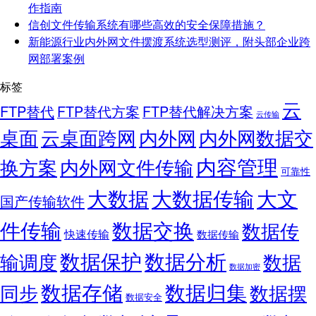
作指南
信创文件传输系统有哪些高效的安全保障措施？
新能源行业内外网文件摆渡系统选型测评，附头部企业跨
网部署案例
标签
云
FTP替代
FTP替代方案
FTP替代解决方案
云传输
桌面
云桌面跨网
内外网
内外网数据交
内容管理
换方案
内外网文件传输
可靠性
大数据
大文
大数据传输
国产传输软件
件传输
数据交换
数据传
快速传输
数据传输
数据保护
数据分析
输调度
数据
数据加密
数据存储
数据归集
同步
数据摆
数据安全