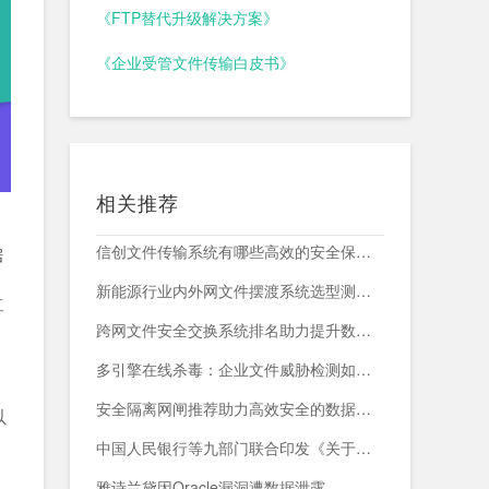
《FTP替代升级解决方案》
《企业受管文件传输白皮书》
相关推荐
信创文件传输系统有哪些高效的安全保障措施？
据
新能源行业内外网文件摆渡系统选型测评，附头部企业跨网部署案例
工
跨网文件安全交换系统排名助力提升数据传输安全与效率
多引擎在线杀毒：企业文件威胁检测如何减少漏报与误报？
安全隔离网闸推荐助力高效安全的数据交换与网络防护
以
中国人民银行等九部门联合印发《关于加强科技金融领域数据开发利用的通知》
雅诗兰黛因Oracle漏洞遭数据泄露