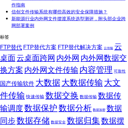
作指南
信创文件传输系统有哪些高效的安全保障措施？
新能源行业内外网文件摆渡系统选型测评，附头部企业跨
网部署案例
标签
云
FTP替代
FTP替代方案
FTP替代解决方案
云传输
桌面
云桌面跨网
内外网
内外网数据交
内容管理
换方案
内外网文件传输
可靠性
大数据
大文
大数据传输
国产传输软件
件传输
数据交换
数据传
快速传输
数据传输
数据保护
数据分析
输调度
数据
数据加密
数据存储
数据归集
同步
数据摆
数据安全