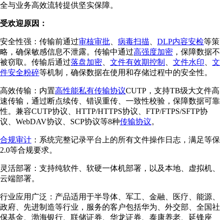
全与业务高效流转提供坚实保障。
受欢迎原因：
安全性强：传输前通过
审核审批
、
病毒扫描
、
DLP内容安检
等策
略，确保敏感信息不泄露。传输中通过
高强度加密
，保障数据不
被窃取。传输后通过
落盘加密
、
文件有效期控制
、
文件水印
、
文
件安全粉碎
等机制，确保数据在使用和存储过程中的安全性。
高效传输：内置
高性能私有传输协议
CUTP，支持TB级大文件高
速传输，通过断点续传、错误重传、一致性校验，保障数据可靠
性。兼容CUTP协议、HTTP/HTTPS协议、FTP/FTPS/SFTP协
议、WebDAV协议、SCP协议等8种
传输协议
。
合规审计
：系统完整记录平台上的所有文件操作日志，满足等保
2.0等合规要求。
灵活部署：支持纯软件、软硬一体机部署，以及本地、虚拟机、
云端部署。
行业应用广泛：产品适用于半导体、军工、金融、医疗、能源、
政府、先进制造等行业，服务的客户包括华为、外交部、全国社
保基金、渤海银行、联储证券、华龙证券、泰康养老、延锋座