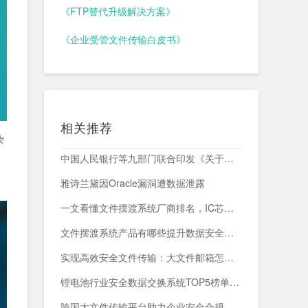
《FTP替代升级解决方案》
《企业受管文件传输白皮书》
相关推荐
杂
中国人民银行等九部门联合印发《关于加强科技金融领域数据开发利用的通知》
雅诗兰黛因Oracle漏洞遭数据泄露
一文看懂文件摆渡系统厂商排名，IC芯片企业跨网交换首选方案
文件摆渡系统产品有哪些提升数据安全与传输效率的关键解决方案
实现高效安全文件传输：大文件邮箱怎么发送的创新解决方案
锂电池行业安全数据交换系统TOP5榜单：谁能守住数据生命线？
跨国大文件传输平台助力企业安全合规管理与高效数据流转