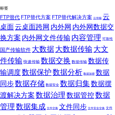
标签
云
FTP替代
FTP替代方案
FTP替代解决方案
云传输
桌面
云桌面跨网
内外网
内外网数据交
内容管理
换方案
内外网文件传输
可靠性
大数据
大文
大数据传输
国产传输软件
件传输
数据交换
数据传
快速传输
数据传输
数据保护
数据分析
输调度
数据
数据加密
数据存储
数据归集
同步
数据摆
数据安全
数据
数据治理
渡解决方案
数据管控
管理
数据集成
文件同步
文件
文件交换
文件安全交换