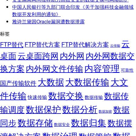
中国人民银行等九部门联合印发《关于加强科技金融领域
数据开发利用的通知》
雅诗兰黛因Oracle漏洞遭数据泄露
标签
云
FTP替代
FTP替代方案
FTP替代解决方案
云传输
桌面
云桌面跨网
内外网
内外网数据交
内容管理
换方案
内外网文件传输
可靠性
大数据
大文
大数据传输
国产传输软件
件传输
数据交换
数据传
快速传输
数据传输
数据保护
数据分析
输调度
数据
数据加密
数据存储
数据归集
同步
数据摆
数据安全
数据
数据治理