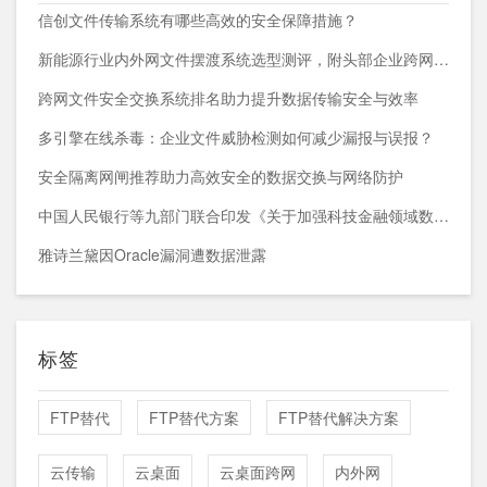
信创文件传输系统有哪些高效的安全保障措施？
新能源行业内外网文件摆渡系统选型测评，附头部企业跨网部署案例
跨网文件安全交换系统排名助力提升数据传输安全与效率
多引擎在线杀毒：企业文件威胁检测如何减少漏报与误报？
安全隔离网闸推荐助力高效安全的数据交换与网络防护
中国人民银行等九部门联合印发《关于加强科技金融领域数据开发利用的通知》
雅诗兰黛因Oracle漏洞遭数据泄露
标签
FTP替代
FTP替代方案
FTP替代解决方案
云传输
云桌面
云桌面跨网
内外网