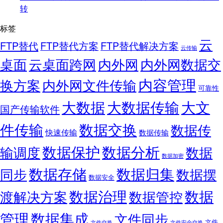
转
标签
云
FTP替代
FTP替代方案
FTP替代解决方案
云传输
桌面
云桌面跨网
内外网
内外网数据交
内容管理
换方案
内外网文件传输
可靠性
大数据
大文
大数据传输
国产传输软件
件传输
数据交换
数据传
快速传输
数据传输
数据保护
数据分析
输调度
数据
数据加密
数据存储
数据归集
同步
数据摆
数据安全
数据
数据治理
渡解决方案
数据管控
管理
数据集成
文件同步
文件
文件交换
文件安全交换