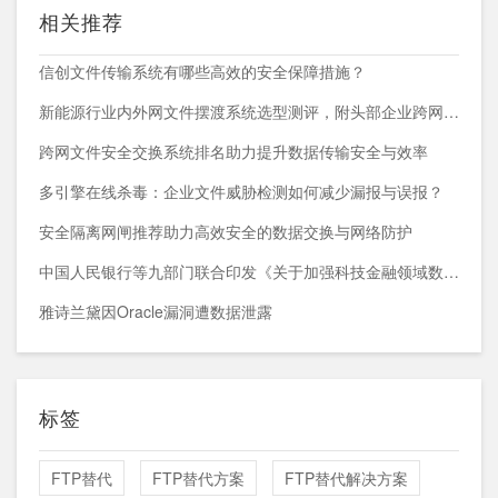
相关推荐
信创文件传输系统有哪些高效的安全保障措施？
新能源行业内外网文件摆渡系统选型测评，附头部企业跨网部署案例
跨网文件安全交换系统排名助力提升数据传输安全与效率
多引擎在线杀毒：企业文件威胁检测如何减少漏报与误报？
安全隔离网闸推荐助力高效安全的数据交换与网络防护
中国人民银行等九部门联合印发《关于加强科技金融领域数据开发利用的通知》
雅诗兰黛因Oracle漏洞遭数据泄露
标签
FTP替代
FTP替代方案
FTP替代解决方案