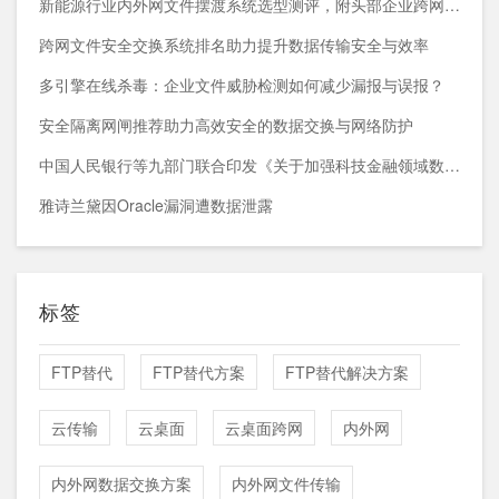
新能源行业内外网文件摆渡系统选型测评，附头部企业跨网部署案例
跨网文件安全交换系统排名助力提升数据传输安全与效率
多引擎在线杀毒：企业文件威胁检测如何减少漏报与误报？
安全隔离网闸推荐助力高效安全的数据交换与网络防护
中国人民银行等九部门联合印发《关于加强科技金融领域数据开发利用的通知》
雅诗兰黛因Oracle漏洞遭数据泄露
标签
FTP替代
FTP替代方案
FTP替代解决方案
云传输
云桌面
云桌面跨网
内外网
内外网数据交换方案
内外网文件传输