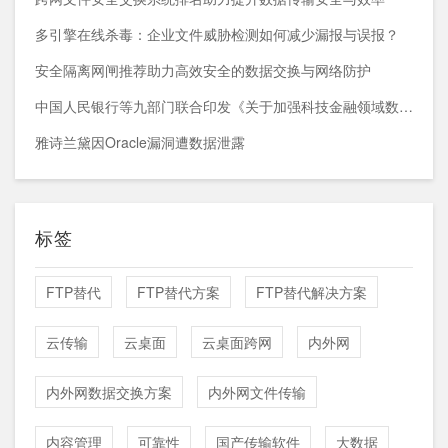
多引擎在线杀毒：企业文件威胁检测如何减少漏报与误报？
安全隔离网闸推荐助力高效安全的数据交换与网络防护
中国人民银行等九部门联合印发《关于加强科技金融领域数据开发利用的通知》
雅诗兰黛因Oracle漏洞遭数据泄露
标签
FTP替代
FTP替代方案
FTP替代解决方案
云传输
云桌面
云桌面跨网
内外网
内外网数据交换方案
内外网文件传输
内容管理
可靠性
国产传输软件
大数据