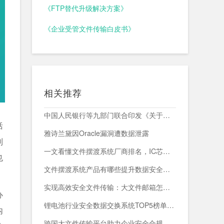
《FTP替代升级解决方案》
《企业受管文件传输白皮书》
相关推荐
中国人民银行等九部门联合印发《关于加强科技金融领域数据开发利用的通知》
括
雅诗兰黛因Oracle漏洞遭数据泄露
制
一文看懂文件摆渡系统厂商排名，IC芯片企业跨网交换首选方案
也
文件摆渡系统产品有哪些提升数据安全与传输效率的关键解决方案
实现高效安全文件传输：大文件邮箱怎么发送的创新解决方案
办
锂电池行业安全数据交换系统TOP5榜单：谁能守住数据生命线？
内
跨国大文件传输平台助力企业安全合规管理与高效数据流转