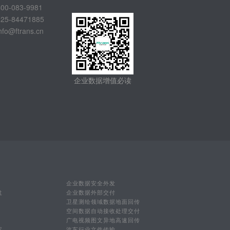
-083-9981
-84471885
@ftrans.cn
企业数据增值必读
企业数据安全外发
盘
企业数据外部交付
卫星测绘领域数据地面回传
空间数据自动接收处理交付
广电视频图文异地高速回传
案
汽车行业文件传输