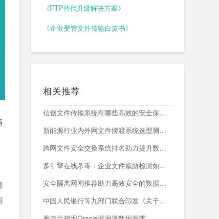
《FTP替代升级解决方案》
《企业受管文件传输白皮书》
相关推荐
信创文件传输系统有哪些高效的安全保障措施？
通
新能源行业内外网文件摆渡系统选型测评，附头部企业跨网部署案例
跨网文件安全交换系统排名助力提升数据传输安全与效率
多引擎在线杀毒：企业文件威胁检测如何减少漏报与误报？
安全隔离网闸推荐助力高效安全的数据交换与网络防护
部
间
中国人民银行等九部门联合印发《关于加强科技金融领域数据开发利用的通知》
雅诗兰黛因Oracle漏洞遭数据泄露