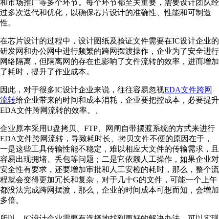
和市场推广等多个环节。每个环节都至关重要，需要设计团队经
过多次迭代和优化，以确保芯片设计的准确性、性能和可制造
性。
在芯片设计的过程中，设计图纸及验证文件需要在IC设计企业的
研发网和办公网中进行频繁的跨网摆渡操作，企业为了安全进行
网络隔离，但隔离网的存在也影响了文件流转的效率，进而增加
了耗时，提升了作业成本。
因此，对于很多IC设计企业来说，往往容易忽视
EDA文件跨网
流转
给企业带来的时间和成本消耗，企业要把控成本，必要提升
EDA文件跨网流转的效率。、
企业原本采用U盘拷贝、FTP、网闸自带摆渡系统的方式来进行
EDA文件跨网流转，导致耗时长、拷贝文件不便的原因在于，
一是这些工具传输性能不稳定，难以相应大文件的传输需求，且
容易出现拥堵、丢包等问题；二是它依赖人工操作，如果企业对
安全性有要求，还要增加审批和人工安检的耗时，那么，整个流
程就会变得更加冗长和复杂，对于几十G的文件，可能一个上午
都没法完成跨网摆渡，那么，企业的时间成本可想而知，会增加
多倍。
所以，IC设计企业需要有选择地找到更好的解决办法，可以实现