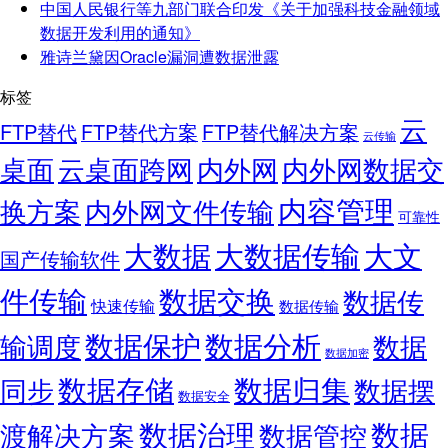
中国人民银行等九部门联合印发《关于加强科技金融领域
数据开发利用的通知》
雅诗兰黛因Oracle漏洞遭数据泄露
标签
云
FTP替代
FTP替代方案
FTP替代解决方案
云传输
桌面
云桌面跨网
内外网
内外网数据交
内容管理
换方案
内外网文件传输
可靠性
大数据
大文
大数据传输
国产传输软件
件传输
数据交换
数据传
快速传输
数据传输
数据保护
数据分析
输调度
数据
数据加密
数据存储
数据归集
同步
数据摆
数据安全
数据
数据治理
渡解决方案
数据管控