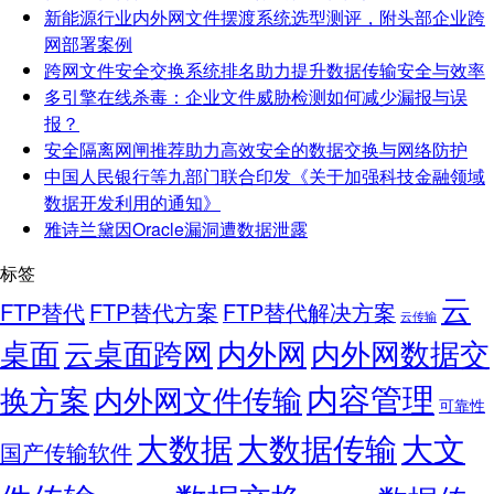
新能源行业内外网文件摆渡系统选型测评，附头部企业跨
网部署案例
跨网文件安全交换系统排名助力提升数据传输安全与效率
多引擎在线杀毒：企业文件威胁检测如何减少漏报与误
报？
安全隔离网闸推荐助力高效安全的数据交换与网络防护
中国人民银行等九部门联合印发《关于加强科技金融领域
数据开发利用的通知》
雅诗兰黛因Oracle漏洞遭数据泄露
标签
云
FTP替代
FTP替代方案
FTP替代解决方案
云传输
桌面
云桌面跨网
内外网
内外网数据交
内容管理
换方案
内外网文件传输
可靠性
大数据
大文
大数据传输
国产传输软件