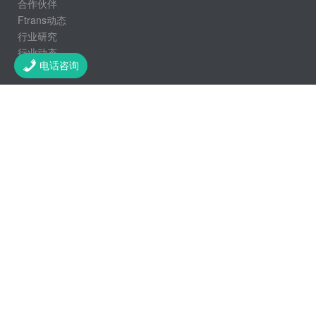
合作伙伴
Ftrans动态
行业研究
行业动态
电话咨询
加入飞驰
联系我们
客户热线：400-083-9981
前台总机：025-84471885
电子邮箱：info@ftrans.cn
第一时间免费获取行业动态