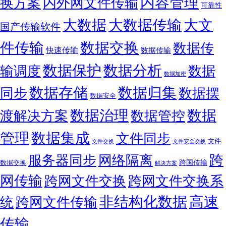
内容管理
换方案
内外网文件传输
可靠性
大数据
大文
大数据传输
国产传输软件
件传输
数据交换
数据传
快速传输
数据传输
数据保护
数据分析
输调度
数据
数据加密
数据存储
数据归集
同步
数据摆
数据安全
数据
数据治理
渡解决方案
数据管控
管理
数据集成
文件同步
文件
文件交换
文件安全交换
跨
服务器同步
网络隔离
跨国传输
数据交换
解决方案
网传输
跨网文件交换
跨网文件交换系
非结构化数据
高速
统
跨网文件传输
传输