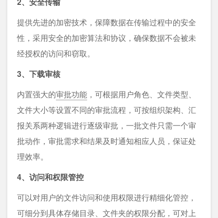
2、安全传输
提供先进的加密技术，保障数据在传输过程中的安全
性，采用安全的加密算法和协议，确保数据不会被未
经授权的访问和窃取。
3、下载审核
内置强⼤的
审批功能
，可根据⽤户⻆⾊、⽂件类型、
⽂件⼤⼩等设置不同的审批流程，可按组织架构、汇
报关系两种逻辑进⾏逐级审批，⼀批⽂件只需⼀个审
批动作，审批需求和结果及时通知相应⼈员，保证处
理效率。
4、访问和权限管控
可以对⽤户的⽂件访问和使⽤权限进⾏精细化管控，
可细分到具体存储⽬录、⽂件夹的权限分配，可对上