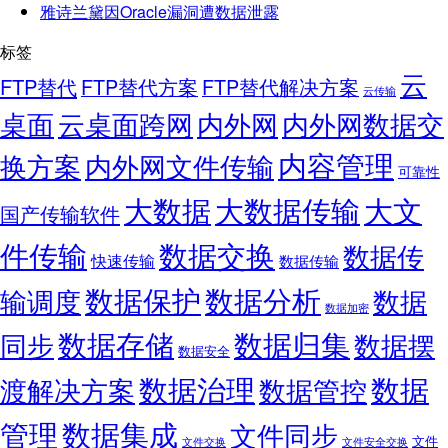
雅诗兰黛因Oracle漏洞遭数据泄露
标签
云
FTP替代
FTP替代方案
FTP替代解决方案
云传输
桌面
云桌面跨网
内外网
内外网数据交
内容管理
换方案
内外网文件传输
可靠性
大数据
大文
大数据传输
国产传输软件
件传输
数据交换
数据传
快速传输
数据传输
数据保护
数据分析
输调度
数据
数据加密
数据存储
数据归集
同步
数据摆
数据安全
数据
数据治理
渡解决方案
数据管控
管理
数据集成
文件同步
文件
文件交换
文件安全交换