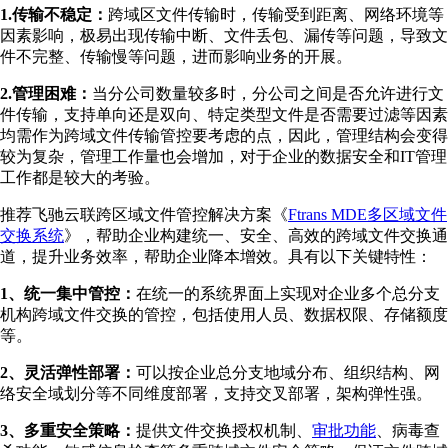
1.传输不稳定：
跨域区文件传输时，传输受到距离、网络环境等
因素影响，极易出现传输中断、文件丢包、漏传等问题，导致文
件不完整、传输慢等问题，进而影响业务的开展。
2.管理困难：
当分公司数量较多时，分公司之间是否允许进行文
件传输，支持单向还是双向、特定类型文件是否需要过滤等因素
均需作为跨域文件传输管控要考虑的点，因此，管理结构会变得
较为复杂，管理工作量也会增加，对于企业的数据安全和IT管理
工作都是较大的考验。
推荐⻜驰云联跨区域文件管控解决⽅案《
Ftrans MDE多区域文件
交换系统
》，帮助企业构建统⼀、安全、⾼效的跨域⽂件交换通
道，提升业务效率，帮助企业降本增效。具有以下关键特性：
1、统一集中管控：
在统一的系统界面上实现对企业多个总分支
机构跨域文件交换的管控，包括使用人员、数据权限、存储额度
等。
2、灵活弹性部署：
可以按企业总分支地域分布、组织结构、网
络安全域划分等不同维度部署，支持交叉部署，架构弹性强。
3、多重安全策略：
提供文件交换授权机制、
审批功能
、病毒查