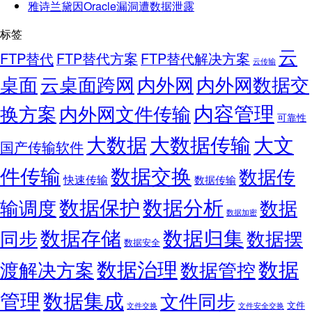
雅诗兰黛因Oracle漏洞遭数据泄露
标签
云
FTP替代
FTP替代方案
FTP替代解决方案
云传输
桌面
云桌面跨网
内外网
内外网数据交
内容管理
换方案
内外网文件传输
可靠性
大数据
大文
大数据传输
国产传输软件
件传输
数据交换
数据传
快速传输
数据传输
数据保护
数据分析
输调度
数据
数据加密
数据存储
数据归集
同步
数据摆
数据安全
数据
数据治理
渡解决方案
数据管控
管理
数据集成
文件同步
文件
文件交换
文件安全交换