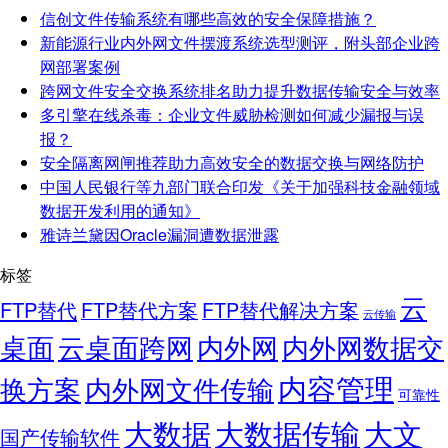
信创文件传输系统有哪些高效的安全保障措施？
新能源行业内外网文件摆渡系统选型测评，附头部企业跨
网部署案例
跨网文件安全交换系统排名助力提升数据传输安全与效率
多引擎在线杀毒：企业文件威胁检测如何减少漏报与误
报？
安全隔离网闸推荐助力高效安全的数据交换与网络防护
中国人民银行等九部门联合印发《关于加强科技金融领域
数据开发利用的通知》
雅诗兰黛因Oracle漏洞遭数据泄露
标签
云
FTP替代
FTP替代方案
FTP替代解决方案
云传输
桌面
云桌面跨网
内外网
内外网数据交
内容管理
换方案
内外网文件传输
可靠性
大数据
大文
大数据传输
国产传输软件