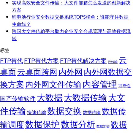
实现高效安全文件传输：大文件邮箱怎么发送的创新解决
方案
锂电池行业安全数据交换系统TOP5榜单：谁能守住数据
生命线？
跨国大文件传输平台助力企业安全合规管理与高效数据流
转
标签
云
FTP替代
FTP替代方案
FTP替代解决方案
云传输
桌面
云桌面跨网
内外网
内外网数据交
内容管理
换方案
内外网文件传输
可靠性
大数据
大文
大数据传输
国产传输软件
件传输
数据交换
数据传
快速传输
数据传输
数据保护
数据分析
输调度
数据
数据加密