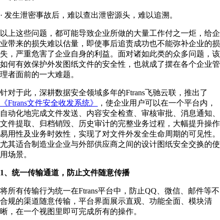
· 发生泄密事故后，难以查出泄密源头，难以追溯。
以上这些问题，都可能导致企业所做的大量工作付之一炬，给企
业带来的损失难以估量，即使事后追责成功也不能弥补企业的损
失，严重危害了企业自身的利益。面对诸如此类的众多问题，该
如何有效保护外发图纸文件的安全性，也就成了摆在各个企业管
理者面前的一大难题。
针对于此，深耕数据安全领域多年的Ftrans飞驰云联，推出了
《Ftrans文件安全收发系统》
，使企业用户可以在一个平台内，
自动化地完成文件发送、内容安全检查、审核审批、消息通知、
文件提取、归档销毁、历史审计的完整业务过程，大幅提升操作
易用性及业务时效性，实现了对文件外发全生命周期的可见性。
尤其适合制造业企业与外部供应商之间的设计图纸安全交换的使
用场景。
1、统一传输通道，防止文件随意传播
将所有传输行为统一在Ftrans平台中，防止QQ、微信、邮件等不
合规的渠道随意传输，平台界面展示直观、功能全面、模块清
晰，在一个视图里即可完成所有的操作。