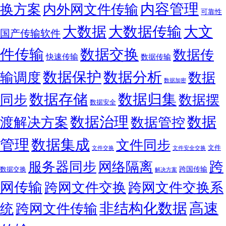
内容管理
换方案
内外网文件传输
可靠性
大数据
大文
大数据传输
国产传输软件
件传输
数据交换
数据传
快速传输
数据传输
数据保护
数据分析
输调度
数据
数据加密
数据存储
数据归集
同步
数据摆
数据安全
数据
数据治理
渡解决方案
数据管控
管理
数据集成
文件同步
文件
文件交换
文件安全交换
跨
服务器同步
网络隔离
跨国传输
数据交换
解决方案
网传输
跨网文件交换
跨网文件交换系
非结构化数据
高速
统
跨网文件传输