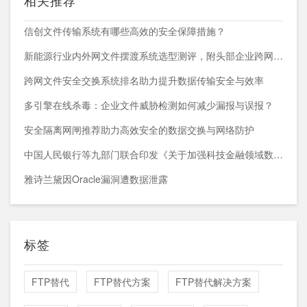
相关推荐
信创文件传输系统有哪些高效的安全保障措施？
新能源行业内外网文件摆渡系统选型测评，附头部企业跨网部署案例
跨网文件安全交换系统排名助力提升数据传输安全与效率
多引擎在线杀毒：企业文件威胁检测如何减少漏报与误报？
安全隔离网闸推荐助力高效安全的数据交换与网络防护
中国人民银行等九部门联合印发《关于加强科技金融领域数据开发利用的通知》
雅诗兰黛因Oracle漏洞遭数据泄露
标签
FTP替代
FTP替代方案
FTP替代解决方案