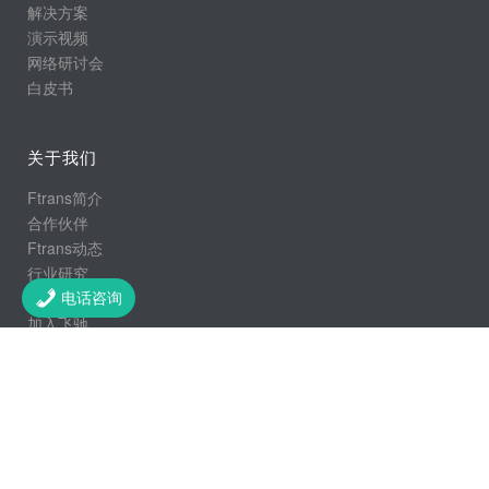
解决方案
演示视频
网络研讨会
白皮书
关于我们
Ftrans简介
合作伙伴
Ftrans动态
行业研究
行业动态
电话咨询
加入飞驰
联系我们
客户热线：400-083-9981
前台总机：025-84471885
电子邮箱：info@ftrans.cn