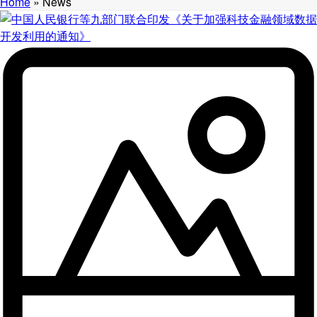
Home
»
News