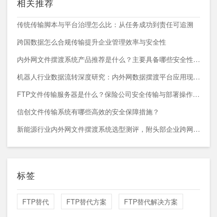
相关推荐
传统传输脚本与平台治理怎么比：从任务成功到责任可追溯
跨国数据怎么合规传输提升企业管理效率与安全性
内外网文件摆渡系统产品推荐是什么？主要具备哪些安全性能？
机器人行业数据流转深度研究：内外网数据摆渡平台应用现状与趋势
FTP文件传输服务器是什么？保险公司安全传输与部署操作指南
信创文件传输系统有哪些高效的安全保障措施？
新能源行业内外网文件摆渡系统选型测评，附头部企业跨网部署案例
标签
FTP替代
FTP替代方案
FTP替代解决方案