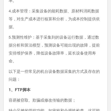
率。
4.成本管理：采集设备的能耗数据、原材料消耗数据
等，对生产成本进行核算和分析，为成本控制提供依
据。
5.预测性维护：基于采集到的设备运行数据，通过数
据分析和算法模型，预测设备可能出现的故障，提前
安排维护保养，降低设备故障率，延长设备使用寿
命。
以下是一些常见的机台设备数据采集的方式及存在的
问题：
1、FTP脚本
容易被窃取、欺骗或修改传输的数据；
缺少足够的管控功能，如审核和合规性检查，这可能