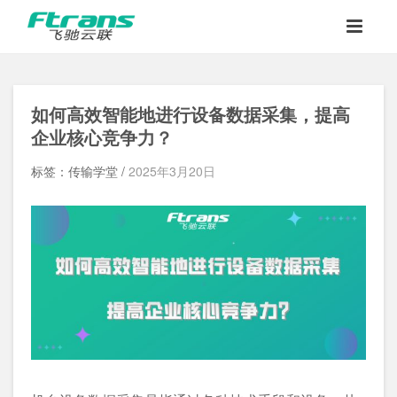
如何高效智能地进行设备数据采集，提高
企业核心竞争力？
标签：传输学堂 /
2025年3月20日