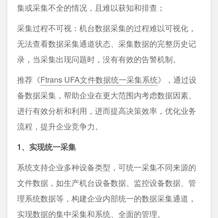
集或采集不全的情况，且难以获知和排查；
采集过程不可视：机台数据采集的过程难以可视化，
⽆法查看数据采集通道状态、采集数据的完整历史记
录，当采集出现问题时，没有有效的告警机制。
推荐《
Ftrans UFA文件数据统一采集系统
》，通过设
备数据采集，帮助企业在更大范围内考虑数据因素、
进行有效分析和利用，进而提高决策效率，优化业务
流程，提升企业竞争力。
1、实现统一采集
系统⽀持企业多种设备类型，可统⼀采集不同来源的
⽂件数据，如⽣产机台设备数据、监控设备数据、管
理系统数据等，构建企业内部统⼀的数据采集通道，
实现数据的集中采集和系统、全⾯的管理。