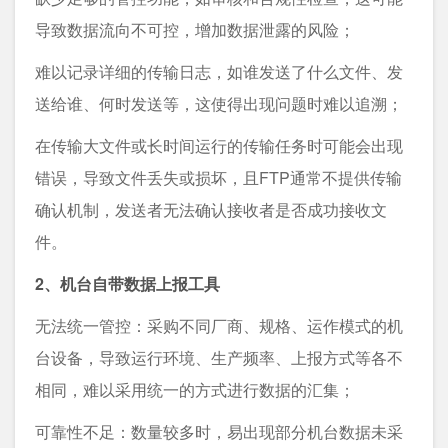
导致数据流向不可控，增加数据泄露的风险；
难以记录详细的传输日志，如谁发送了什么文件、发
送给谁、何时发送等，这使得出现问题时难以追溯；
在传输大文件或长时间运行的传输任务时可能会出现
错误，导致文件丢失或损坏，且FTP通常不提供传输
确认机制，发送者无法确认接收者是否成功接收文
件。
2、机台⾃带数据上报⼯具
⽆法统⼀管控：采购不同⼚商、规格、运作模式的机
台设备，导致运⾏环境、⽣产频率、上报⽅式等各不
相同，难以采⽤统⼀的⽅式进⾏数据的汇集；
可靠性不足：数量较多时，易出现部分机台数据未采