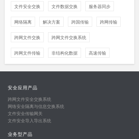
文件安全交换
文件数据交换
服务器同步
网络隔离
解决方案
跨国传输
跨网传输
跨网文件交换
跨网文件交换系统
跨网文件传输
非结构化数据
高速传输
安全应用产品
跨网文件安全交换系统
网络安全隔离与信息交换系统
文件安全传输网关
文件安全导入导出系统
业务型产品