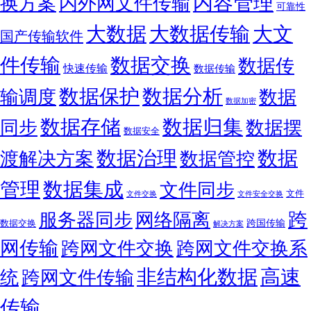
内容管理
换方案
内外网文件传输
可靠性
大数据
大文
大数据传输
国产传输软件
件传输
数据交换
数据传
快速传输
数据传输
数据保护
数据分析
输调度
数据
数据加密
数据存储
数据归集
同步
数据摆
数据安全
数据
数据治理
渡解决方案
数据管控
管理
数据集成
文件同步
文件
文件交换
文件安全交换
跨
服务器同步
网络隔离
跨国传输
数据交换
解决方案
网传输
跨网文件交换
跨网文件交换系
非结构化数据
高速
统
跨网文件传输
传输