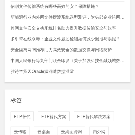
信创文件传输系统有哪些高效的安全保障措施？
新能源行业内外网文件摆渡系统选型测评，附头部企业跨网部署案例
跨网文件安全交换系统排名助力提升数据传输安全与效率
多引擎在线杀毒：企业文件威胁检测如何减少漏报与误报？
安全隔离网闸推荐助力高效安全的数据交换与网络防护
中国人民银行等九部门联合印发《关于加强科技金融领域数据开发利用的通知》
雅诗兰黛因Oracle漏洞遭数据泄露
标签
FTP替代
FTP替代方案
FTP替代解决方案
云传输
云桌面
云桌面跨网
内外网