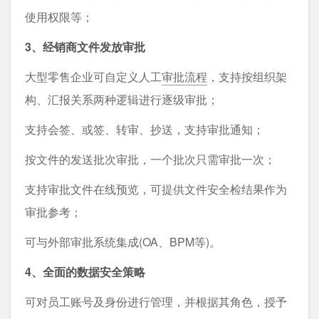
使⽤权限等；
3、经销商文件发放审批
大型零售企业可⾃定义人工
审批流程
，⽀持按组织架
构、汇报关系两种逻辑进⾏逐级审批；
⽀持会签、或签、转审、抄送，⽀持审批通知；
按⽂件的发送批次审批，⼀个批次只需审批⼀次；
⽀持审批⽂件在线预览，可提供⽂件安全检结果作为
审批参考；
可与外部审批系统集成(OA、BPM等)。
4、全面的数据安全策略
可对员⼯账号及身份进⾏管理，并根据其⻆⾊，授予