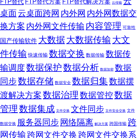
云
FTP替代
FTP替代方案
FTP替代解决方案
云传输
桌面
云桌面跨网
内外网
内外网数据交
内容管理
换方案
内外网文件传输
可靠性
大数据
大文
大数据传输
国产传输软件
件传输
数据交换
数据传
快速传输
数据传输
数据保护
数据分析
输调度
数据
数据加密
数据存储
数据归集
同步
数据摆
数据安全
数据
数据治理
渡解决方案
数据管控
管理
数据集成
文件同步
文件
文件交换
文件安全交换
跨
服务器同步
网络隔离
跨国传输
数据交换
解决方案
网传输
跨网文件交换
跨网文件交换系