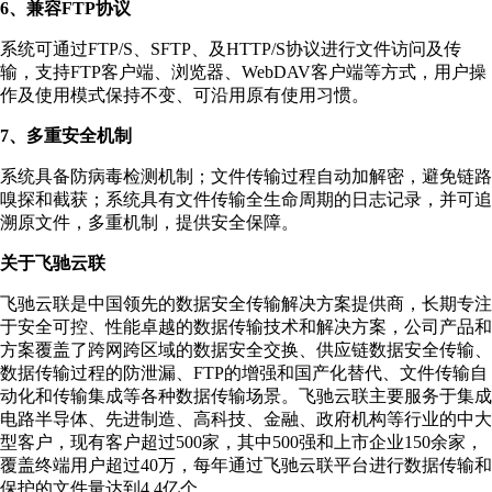
6、兼容FTP协议
系统可通过FTP/S、SFTP、及HTTP/S协议进行文件访问及传
输，支持FTP客户端、浏览器、WebDAV客户端等方式，用户操
作及使用模式保持不变、可沿用原有使用习惯。
7、多重安全机制
系统具备防病毒检测机制；文件传输过程自动加解密，避免链路
嗅探和截获；系统具有文件传输全生命周期的日志记录，并可追
溯原文件，多重机制，提供安全保障。
关于飞驰云联
飞驰云联是中国领先的数据安全传输解决方案提供商，长期专注
于安全可控、性能卓越的数据传输技术和解决方案，公司产品和
方案覆盖了跨网跨区域的数据安全交换、供应链数据安全传输、
数据传输过程的防泄漏、FTP的增强和国产化替代、文件传输自
动化和传输集成等各种数据传输场景。飞驰云联主要服务于集成
电路半导体、先进制造、高科技、金融、政府机构等行业的中大
型客户，现有客户超过500家，其中500强和上市企业150余家，
覆盖终端用户超过40万，每年通过飞驰云联平台进行数据传输和
保护的文件量达到4.4亿个。